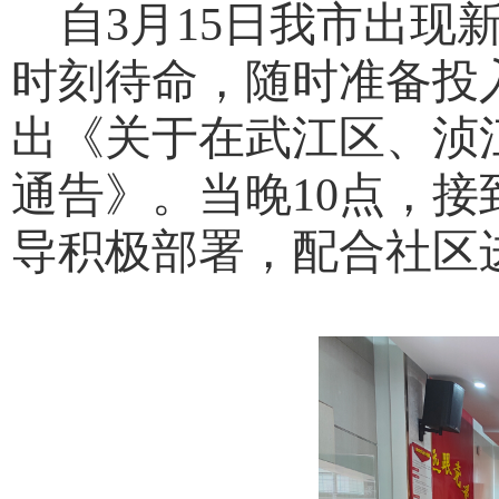
自
3月15日我市出
时刻待命，
随时准备
投
出《关于在武江区、浈
通告》。当晚10点，
导积极部署，配合社区