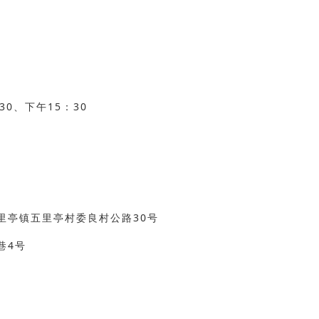
0、下午15：30
里亭镇五里亭村委良村公路30号
巷4号