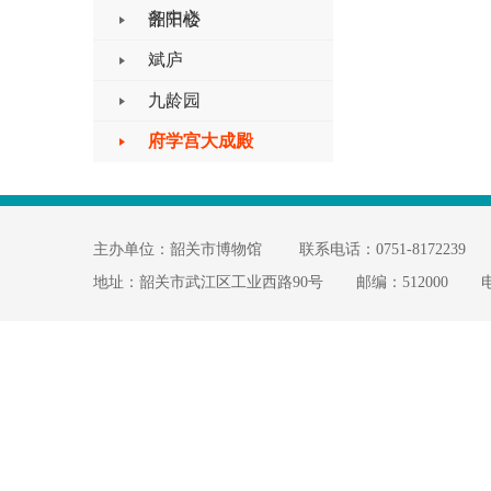
务中心
韶阳楼
斌庐
九龄园
府学宫大成殿
主办单位：韶关市博物馆
联系电话：0751-8172239
地址：韶关市武江区工业西路90号
邮编：512000
电